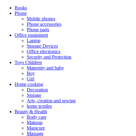
Books
Phone
Mobile phones
Phone accessories
Phone parts
Office equipment
Laptop
Storage Devices
Office electronics
Security and Protection
Toys Children
Maternity and baby
Boy
Girl
Home cooking
Decoration
Storage
Arts, creation and sewing
home textiles
Beauty & Health
Body care
Makeup
Manicure
Massage