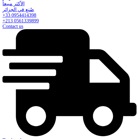
الأكثر مبيعاً
صُنع في الجزائر
+33 0954414398
+213 0561339899
Contact us