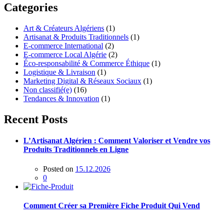
Categories
Art & Créateurs Algériens
(1)
Artisanat & Produits Traditionnels
(1)
E-commerce International
(2)
E-commerce Local Algérie
(2)
Éco-responsabilité & Commerce Éthique
(1)
Logistique & Livraison
(1)
Marketing Digital & Réseaux Sociaux
(1)
Non classifié(e)
(16)
Tendances & Innovation
(1)
Recent Posts
L’Artisanat Algérien : Comment Valoriser et Vendre vos
Produits Traditionnels en Ligne
Posted on
15.12.2026
0
Comment Créer sa Première Fiche Produit Qui Vend