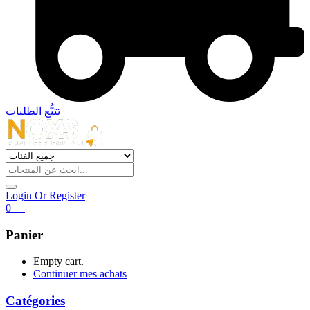
تتبُّع الطلبات
Login Or Register
0
€
0
Panier
Empty cart.
Continuer mes achats
Catégories