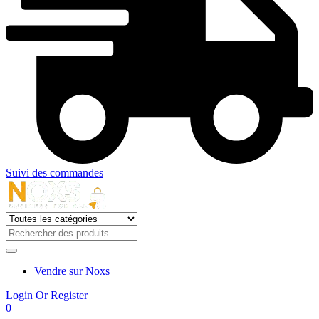
Suivi des commandes
Vendre sur Noxs
Login Or Register
0
€
0