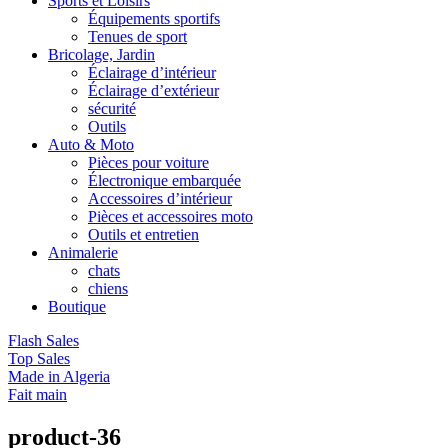
Sports et Loisirs
Équipements sportifs
Tenues de sport
Bricolage, Jardin
Éclairage d’intérieur
Éclairage d’extérieur
sécurité
Outils
Auto & Moto
Pièces pour voiture
Électronique embarquée
Accessoires d’intérieur
Pièces et accessoires moto
Outils et entretien
Animalerie
chats
chiens
Boutique
Flash Sales
Top Sales
Made in Algeria
Fait main
product-36