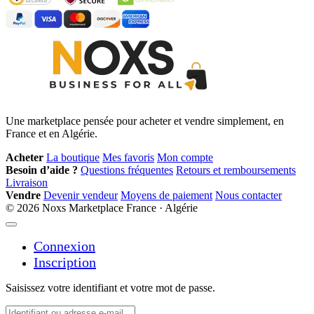
Une marketplace pensée pour acheter et vendre simplement, en
France et en Algérie.
Acheter
La boutique
Mes favoris
Mon compte
Besoin d’aide ?
Questions fréquentes
Retours et remboursements
Livraison
Vendre
Devenir vendeur
Moyens de paiement
Nous contacter
© 2026 Noxs
Marketplace France · Algérie
Connexion
Inscription
Saisissez votre identifiant et votre mot de passe.