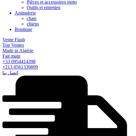
Pièces et accessoires moto
Outils et entretien
Animalerie
chats
chiens
Boutique
Vente Flash
Top Ventes
Made in Algérie
Fait main
+33 0954414398
+213 0561339899
اتصل بنا